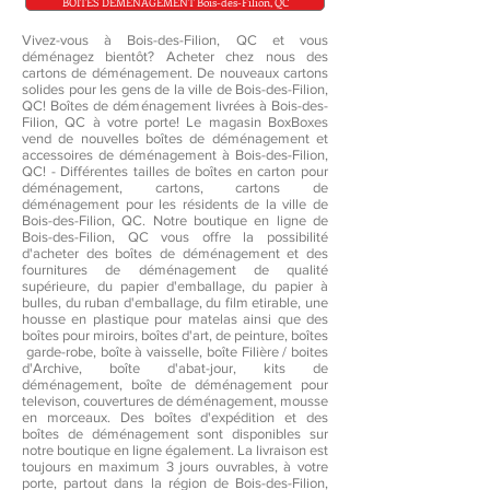
BOÎTES DÉMENAGEMENT Bois-des-Filion, QC
Vivez-vous à Bois-des-Filion, QC et vous
déménagez bientôt? Acheter chez nous des
cartons de déménagement. De nouveaux cartons
solides pour les gens de la ville de Bois-des-Filion,
QC! Boîtes de déménagement livrées à Bois-des-
Filion, QC à votre porte! Le magasin BoxBoxes
vend de nouvelles boîtes de déménagement et
accessoires de déménagement à Bois-des-Filion,
QC! - Différentes tailles de boîtes en carton pour
déménagement, cartons, cartons de
déménagement pour les résidents de la ville de
Bois-des-Filion, QC. Notre boutique en ligne de
Bois-des-Filion, QC vous offre la possibilité
d'acheter des boîtes de déménagement et des
fournitures de déménagement de qualité
supérieure, du papier d'emballage, du papier à
bulles, du ruban d'emballage, du film etirable, une
housse en plastique pour matelas ainsi que des
boîtes pour miroirs, boîtes d'art, de peinture, boîtes
garde-robe, boîte à vaisselle, boîte Filière / boites
d'Archive, boîte d'abat-jour, kits de
déménagement, boîte de déménagement pour
televison, couvertures de déménagement, mousse
en morceaux. Des boîtes d'expédition et des
boîtes de déménagement sont disponibles sur
notre boutique en ligne également. La livraison est
toujours en maximum 3 jours ouvrables, à votre
porte, partout dans la région de Bois-des-Filion,