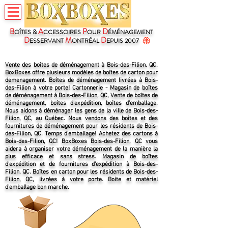
B
A
P
D
OÎTES &
CCESSOIRES
OUR
ÉMÉNAGEMENT
D
M
D
ESSERVANT
ONTRÉAL
EPUIS 2007
Vente des boîtes de déménagement à Bois-des-Filion, QC.
BoxBoxes offre plusieurs modèles de boîtes de carton pour
demenagement. Boîtes de déménagement livrées à Bois-
des-Filion à votre porte! Cartonnerie - Magasin de boîtes
de déménagement à Bois-des-Filion, QC, Vente de boîtes de
déménagement, boîtes d'expédition, boîtes d'emballage.
Nous aidons à déménager les gens de la ville de Bois-des-
Filion, QC, au Québec. Nous vendons des boîtes et des
fournitures de déménagement pour les résidents de Bois-
des-Filion, QC. Temps d'emballage! Achetez des cartons à
Bois-des-Filion, QC! BoxBoxes Bois-des-Filion, QC vous
aidera à organiser votre déménagement de la manière la
plus efficace et sans stress. Magasin de boîtes
d'expédition et de fournitures d'expédition à Bois-des-
Filion, QC. Boîtes en carton pour les résidents de Bois-des-
Filion, QC, livrées à votre porte. Boite et matériel
d'emballage bon marche.