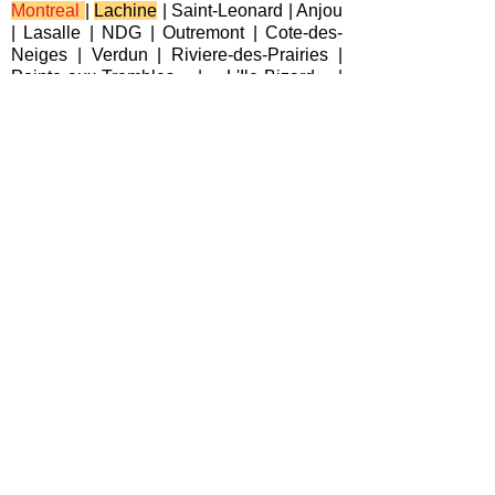
Montreal
|
Lachine
|
Saint-Leonard
|
Anjou
|
Lasalle
|
NDG
|
Outremont
|
Cote-des-
Neiges
|
Verdun
|
Riviere-des-Prairies
|
Pointe-aux-Trembles
|
L'Ile-Bizard
|
Pierrefonds
|
Roxboro
| Plateau-Mont-
Royal |
Saint-Laurent
|
Villeray
|
Pointe-
Claire
|
Beaconsfield
|
Kirkland
|
Baie-
D'Urfe
|
Dorval
|
Dollard-des-Ormeaux
|
Senneville
|
Montreal-Est
|
Laval
|
Longueuil
|
Terrebonne
|
Repentigny
|
Brossard
|
Blainville
|
Chateauguay
|
Cote
Saint-Luc
|
Westmount
|
Sainte-Anne-de-
Bellevue
|
Varennes
|
Candiac
|
Delson
|
La Prairie
|
Sainte-Catherine
|
Saint-
Constant
|
Boucherville
|
Saint-Lambert
|
L'Ile-Perrot
|
Pincourt
|
Les Cedres
|
Boisbriand
|
Vaudreuil-Dorion
|
Saint-
Lazare
|
Bois-des-Filion
|
Deux-
Montagnes
|
Rosemere
|
Saint-Eustache
|
Sainte-Therese
|
Charlemagne
|
Mascouche
|
Lorraine
|
Salaberry-de-
Valleyfield
|
Chomedey
|
Fabreville
|