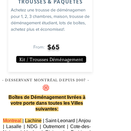
TROUSSES & PAQUETES
Achetez une trousse de déménagemen
pour 1, 2, 3 chambres, maison, trousse de
déménagement étudiant, lots de boîtes,
achetez plus et économisez!.
$65
From:
Kit / Trousses Déménagement
- DESSERVANT MONTRÉAL DEPUIS 2007
-
Boîtes de Déménagement livrées à
votre porte dans toutes les Villes
suivantes:
Montreal
|
Lachine
|
Saint-Leonard
|
Anjou
|
Lasalle
|
NDG
|
Outremont
|
Cote-des-