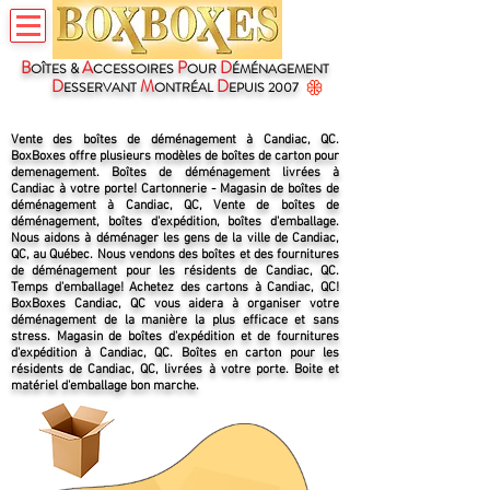
B
A
P
D
OÎTES &
CCESSOIRES
OUR
ÉMÉNAGEMENT
D
M
D
ESSERVANT
ONTRÉAL
EPUIS 2007
Vente des boîtes de déménagement à Candiac, QC.
BoxBoxes offre plusieurs modèles de boîtes de carton pour
demenagement. Boîtes de déménagement livrées à
Candiac à votre porte! Cartonnerie - Magasin de boîtes de
déménagement à Candiac, QC, Vente de boîtes de
déménagement, boîtes d'expédition, boîtes d'emballage.
Nous aidons à déménager les gens de la ville de Candiac,
QC, au Québec. Nous vendons des boîtes et des fournitures
de déménagement pour les résidents de Candiac, QC.
Temps d'emballage! Achetez des cartons à Candiac, QC!
BoxBoxes Candiac, QC vous aidera à organiser votre
déménagement de la manière la plus efficace et sans
stress. Magasin de boîtes d'expédition et de fournitures
d'expédition à Candiac, QC. Boîtes en carton pour les
résidents de Candiac, QC, livrées à votre porte. Boite et
matériel d'emballage bon marche.