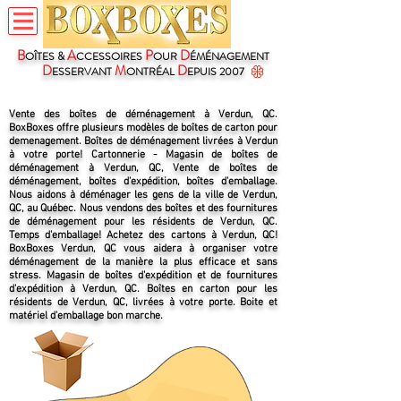
B
A
P
D
OÎTES &
CCESSOIRES
OUR
ÉMÉNAGEMENT
D
M
D
ESSERVANT
ONTRÉAL
EPUIS 2007
Vente des boîtes de déménagement à Verdun, QC.
BoxBoxes offre plusieurs modèles de boîtes de carton pour
demenagement. Boîtes de déménagement livrées à Verdun
à votre porte! Cartonnerie - Magasin de boîtes de
déménagement à Verdun, QC, Vente de boîtes de
déménagement, boîtes d'expédition, boîtes d'emballage.
Nous aidons à déménager les gens de la ville de Verdun,
QC, au Québec. Nous vendons des boîtes et des fournitures
de déménagement pour les résidents de Verdun, QC.
Temps d'emballage! Achetez des cartons à Verdun, QC!
BoxBoxes Verdun, QC vous aidera à organiser votre
déménagement de la manière la plus efficace et sans
stress. Magasin de boîtes d'expédition et de fournitures
d'expédition à Verdun, QC. Boîtes en carton pour les
résidents de Verdun, QC, livrées à votre porte. Boite et
matériel d'emballage bon marche.