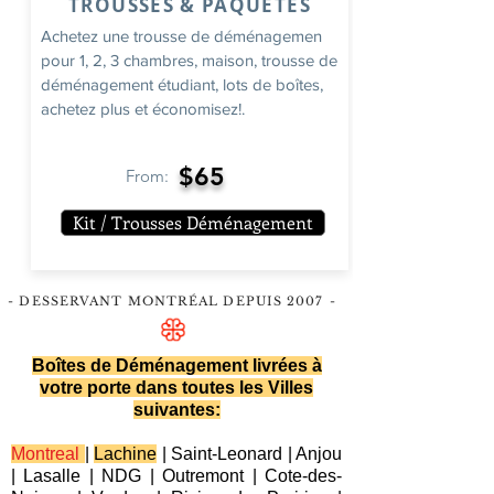
TROUSSES & PAQUETES
Achetez une trousse de déménagemen
pour 1, 2, 3 chambres, maison, trousse de
déménagement étudiant, lots de boîtes,
achetez plus et économisez!.
$65
From:
Kit / Trousses Déménagement
- DESSERVANT MONTRÉAL DEPUIS 2007
-
Boîtes de Déménagement livrées à
votre porte dans toutes les Villes
suivantes:
Montreal
|
Lachine
|
Saint-Leonard
|
Anjou
|
Lasalle
|
NDG
|
Outremont
|
Cote-des-