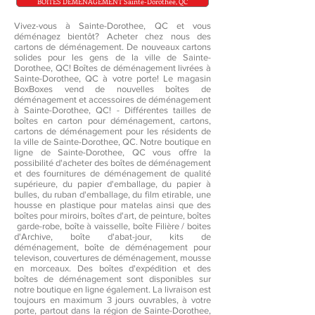
BOÎTES DÉMENAGEMENT Sainte-Dorothee, QC
Vivez-vous à Sainte-Dorothee, QC et vous
déménagez bientôt? Acheter chez nous des
cartons de déménagement. De nouveaux cartons
solides pour les gens de la ville de Sainte-
Dorothee, QC! Boîtes de déménagement livrées à
Sainte-Dorothee, QC à votre porte! Le magasin
BoxBoxes vend de nouvelles boîtes de
déménagement et accessoires de déménagement
à Sainte-Dorothee, QC! - Différentes tailles de
boîtes en carton pour déménagement, cartons,
cartons de déménagement pour les résidents de
la ville de Sainte-Dorothee, QC. Notre boutique en
ligne de Sainte-Dorothee, QC vous offre la
possibilité d'acheter des boîtes de déménagement
et des fournitures de déménagement de qualité
supérieure, du papier d'emballage, du papier à
bulles, du ruban d'emballage, du film etirable, une
housse en plastique pour matelas ainsi que des
boîtes pour miroirs, boîtes d'art, de peinture, boîtes
garde-robe, boîte à vaisselle, boîte Filière / boites
d'Archive, boîte d'abat-jour, kits de
déménagement, boîte de déménagement pour
televison, couvertures de déménagement, mousse
en morceaux. Des boîtes d'expédition et des
boîtes de déménagement sont disponibles sur
notre boutique en ligne également. La livraison est
toujours en maximum 3 jours ouvrables, à votre
porte, partout dans la région de Sainte-Dorothee,