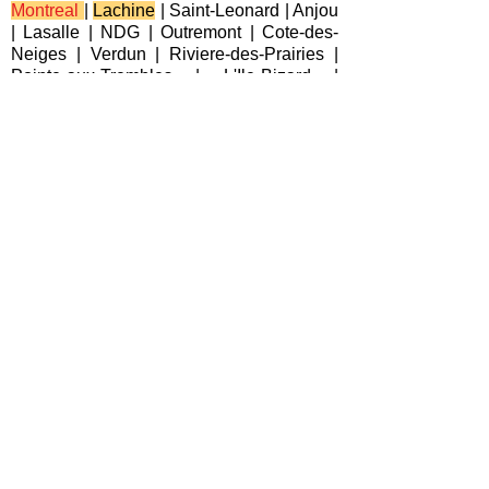
Montreal
|
Lachine
|
Saint-Leonard
|
Anjou
|
Lasalle
|
NDG
|
Outremont
|
Cote-des-
Neiges
|
Verdun
|
Riviere-des-Prairies
|
Pointe-aux-Trembles
|
L'Ile-Bizard
|
Pierrefonds
|
Roxboro
| Plateau-Mont-
Royal |
Saint-Laurent
|
Villeray
|
Pointe-
Claire
|
Beaconsfield
|
Kirkland
|
Baie-
D'Urfe
|
Dorval
|
Dollard-des-Ormeaux
|
Senneville
|
Montreal-Est
|
Laval
|
Longueuil
|
Terrebonne
|
Repentigny
|
Brossard
|
Blainville
|
Chateauguay
|
Cote
Saint-Luc
|
Westmount
|
Sainte-Anne-de-
Bellevue
|
Varennes
|
Candiac
|
Delson
|
La Prairie
|
Sainte-Catherine
|
Saint-
Constant
|
Boucherville
|
Saint-Lambert
|
L'Ile-Perrot
|
Pincourt
|
Les Cedres
|
Boisbriand
|
Vaudreuil-Dorion
|
Saint-
Lazare
|
Bois-des-Filion
|
Deux-
Montagnes
|
Rosemere
|
Saint-Eustache
|
Sainte-Therese
|
Charlemagne
|
Mascouche
|
Lorraine
|
Salaberry-de-
Valleyfield
|
Chomedey
|
Fabreville
|