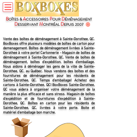
B
A
P
D
OÎTES &
CCESSOIRES
OUR
ÉMÉNAGEMENT
D
M
D
ESSERVANT
ONTRÉAL
EPUIS 2007
Vente des boîtes de déménagement à Sainte-Dorothee, QC.
BoxBoxes offre plusieurs modèles de boîtes de carton pour
demenagement. Boîtes de déménagement livrées à Sainte-
Dorothee à votre porte! Cartonnerie - Magasin de boîtes de
déménagement à Sainte-Dorothee, QC, Vente de boîtes de
déménagement, boîtes d'expédition, boîtes d'emballage.
Nous aidons à déménager les gens de la ville de Sainte-
Dorothee, QC, au Québec. Nous vendons des boîtes et des
fournitures de déménagement pour les résidents de
Sainte-Dorothee, QC. Temps d'emballage! Achetez des
cartons à Sainte-Dorothee, QC! BoxBoxes Sainte-Dorothee,
QC vous aidera à organiser votre déménagement de la
manière la plus efficace et sans stress. Magasin de boîtes
d'expédition et de fournitures d'expédition à Sainte-
Dorothee, QC. Boîtes en carton pour les résidents de
Sainte-Dorothee, QC, livrées à votre porte. Boite et
matériel d'emballage bon marche.