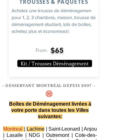
TROUSSES & PAQUETES
Achetez une trousse de déménagemen
pour 1, 2, 3 chambres, maison, trousse de
déménagement étudiant, lots de boîtes,
achetez plus et économisez!.
$65
From:
Kit / Trousses Déménagement
- DESSERVANT MONTRÉAL DEPUIS 2007
-
Boîtes de Déménagement livrées à
votre porte dans toutes les Villes
suivantes:
Montreal
|
Lachine
|
Saint-Leonard
|
Anjou
|
Lasalle
|
NDG
|
Outremont
|
Cote-des-