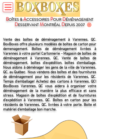
B
A
P
D
OÎTES &
CCESSOIRES
OUR
ÉMÉNAGEMENT
D
M
D
ESSERVANT
ONTRÉAL
EPUIS 2007
Vente des boîtes de déménagement à Varennes, QC.
BoxBoxes offre plusieurs modèles de boîtes de carton pour
demenagement. Boîtes de déménagement livrées à
Varennes à votre porte! Cartonnerie - Magasin de boîtes de
déménagement à Varennes, QC, Vente de boîtes de
déménagement, boîtes d'expédition, boîtes d'emballage.
Nous aidons à déménager les gens de la ville de Varennes,
QC, au Québec. Nous vendons des boîtes et des fournitures
de déménagement pour les résidents de Varennes, QC.
Temps d'emballage! Achetez des cartons à Varennes, QC!
BoxBoxes Varennes, QC vous aidera à organiser votre
déménagement de la manière la plus efficace et sans
stress. Magasin de boîtes d'expédition et de fournitures
d'expédition à Varennes, QC. Boîtes en carton pour les
résidents de Varennes, QC, livrées à votre porte. Boite et
matériel d'emballage bon marche.