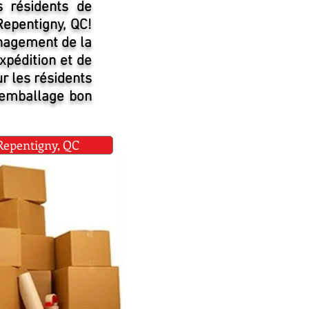
 résidents de
epentigny, QC!
nagement de la
xpédition et de
ur les résidents
d'emballage bon
pentigny, QC