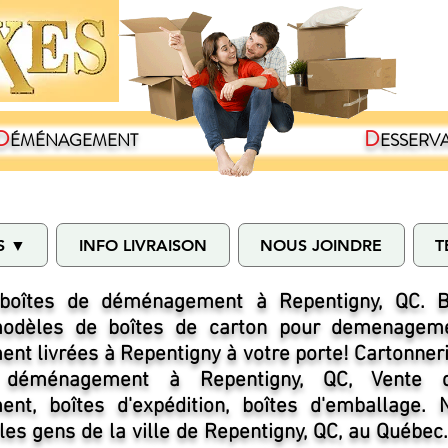
D
D
ÉMÉNAGEMENT
ESSERV
S ▼
INFO LIVRAISON
NOUS JOINDRE
T
boîtes de déménagement à Repentigny, QC. B
modèles de boîtes de carton pour demenageme
t livrées à Repentigny à votre porte! Cartonner
 déménagement à Repentigny, QC, Vente 
nt, boîtes d'expédition, boîtes d'emballage.
es gens de la ville de Repentigny, QC, au Québe