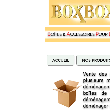
B
A
P
OÎTES &
CCESSOIRES
OUR
ACCUEIL
NOS PRODUIT
Vente des 
plusieurs 
déménagemen
boîtes de
déménageme
déménager l