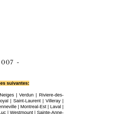
2007
-
les suivantes:
-Neiges
|
Verdun
|
Riviere-des-
oyal |
Saint-Laurent
|
Villeray
|
nneville
|
Montreal-Est
|
Laval
|
Luc
|
Westmount
|
Sainte-Anne-