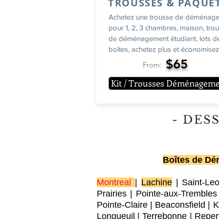
TROUSSES & PAQUE
Achetez une trousse de déménag
pour 1, 2, 3 chambres, maison, tro
de déménagement étudiant, lots d
boîtes, achetez plus et économisez!
$65
From:
Kit / Trousses Déménagem
- DES
Boîtes de Dém
Montreal
|
Lachine
|
Saint-Le
Prairies
|
Pointe-aux-Trembles
Pointe-Claire
|
Beaconsfield
|
K
Longueuil
|
Terrebonne
|
Repen