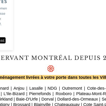
TES
emen
usse
e
.
ent
SERVANT MONTRÉAL DEPUIS 
énagement livrées à votre porte dans toutes les Vil
onard
|
Anjou
|
Lasalle
|
NDG
|
Outremont
|
Cote-des
|
L'Ile-Bizard
|
Pierrefonds
|
Roxboro
| Plateau-Mont-R
irkland
|
Baie-D'Urfe
|
Dorval
|
Dollard-des-Ormeaux
|
Se
tigny
|
Brossard
|
Blainville
|
Chateauguay
|
Cote Saint-