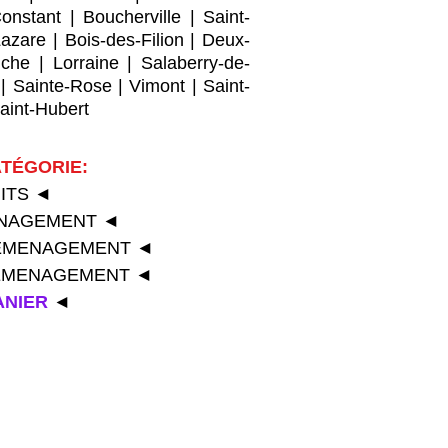
Constant
|
Boucherville
|
Saint-
Lazare
|
Bois-des-Filion
|
Deux-
che
|
Lorraine
|
Salaberry-de-
|
Sainte-Rose
|
Vimont
|
Saint-
aint-Hubert
TÉGORIE:
UITS
◄
ENAGEMENT
◄
ÉMENAGEMENT
◄
DÉMENAGEMENT
◄
ANIER
◄