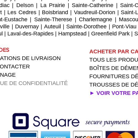
diac
|
Delson
|
La Prairie
|
Sainte-Catherine
|
Saint-
t
|
Les Cedres
|
Boisbriand
|
Vaudreuil-Dorion
|
Saint-
nt-Eustache
|
Sainte-Therese
|
Charlemagne
|
Mascou
ville
|
Duvernay
|
Auteuil
|
Sainte-Dorothee
|
Pont-Viau
ul
|
Laval-des-Rapides
|
Hampstead
|
Greenfield Park
|
S
IDES
ACHETER PAR CA
ATIONS DE LIVRAISON
TOUS LES PROD
CONTACTER
BOÎTES DE DÉM
GNAGE
FOURNITURES
D
QUE DE CONFIDENTIALITÉ
TROUSSES DE 
► VOIR VOTRE P