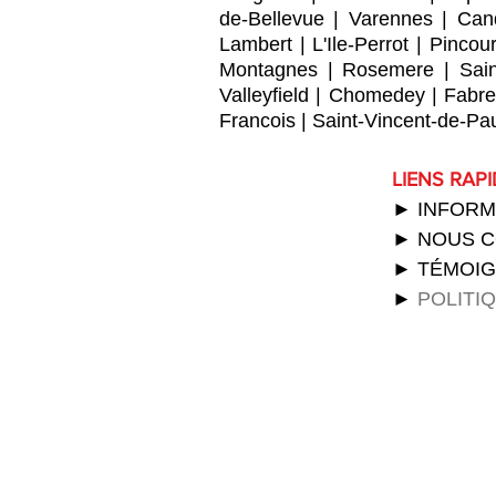
de-Bellevue
|
Varennes
|
Can
Lambert
|
L'Ile-Perrot
|
Pincour
Montagnes
|
Rosemere
|
Sai
Valleyfield
|
Chomedey
|
Fabre
Francois
|
Saint-Vincent-de-Pa
LIENS RAP
► INFORM
► NOUS 
► TÉMOI
►
POLITI