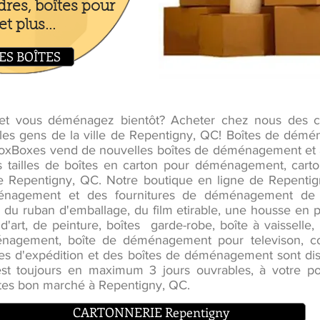
dres, boîtes pour
t plus...
ES BOÎTES
 et vous déménagez bientôt? Acheter chez nous des
les gens de la ville de Repentigny, QC! Boîtes de démé
 BoxBoxes vend de nouvelles boîtes de déménagement e
es tailles de boîtes en carton pour déménagement, car
de Repentigny, QC. Notre boutique en ligne de Repentign
énagement et des fournitures de déménagement de q
, du ruban d'emballage, du film etirable, une housse en p
d'art, de peinture, boîtes garde-robe, boîte à vaisselle, b
éménagement, boîte de déménagement pour televison, 
s d'expédition et des boîtes de déménagement sont dis
 est toujours en maximum 3 jours ouvrables, à votre po
tes bon marché à Repentigny, QC.
CARTONNERIE Repentigny