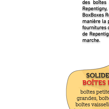
des boîtes
Repentigny,
BoxBoxes Re
manière la p
fournitures 
de Repentig
marche.
SOLIDE
BOÎTES
boîtes peti
grandes, boît
boîtes vaissell