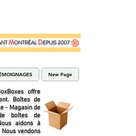
M
D
ANT
ONTRÉAL
EPUIS 2007
ÉMOIGNAGES
New Page
oxBoxes offre
nt. Boîtes de
ie - Magasin de
de boîtes de
 Nous aidons à
c. Nous vendons