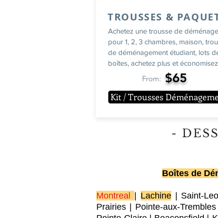
TROUSSES & PAQUE
Achetez une trousse de déménag
pour 1, 2, 3 chambres, maison, tro
de déménagement étudiant, lots d
boîtes, achetez plus et économisez!
$65
From:
Kit / Trousses Déménagem
- DES
Boîtes de Dém
Montreal
|
Lachine
|
Saint-Le
Prairies
|
Pointe-aux-Trembles