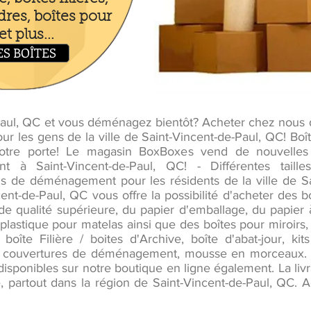
dres, boîtes pour
t plus...
ES BOÎTES
-Paul, QC et vous déménagez bientôt? Acheter chez nou
ur les gens de la ville de Saint-Vincent-de-Paul, QC! B
 votre porte! Le magasin BoxBoxes vend de nouvell
 à Saint-Vincent-de-Paul, QC! - Différentes taill
s de déménagement pour les résidents de la ville de Sa
cent-de-Paul, QC vous offre la possibilité d'acheter de
 qualité supérieure, du papier d'emballage, du papier à
plastique pour matelas ainsi que des boîtes pour miroirs, b
 boîte Filière / boites d'Archive, boîte d'abat-jour, 
 couvertures de déménagement, mousse en morceaux. D
sponibles sur notre boutique en ligne également. La liv
e, partout dans la région de Saint-Vincent-de-Paul, QC.