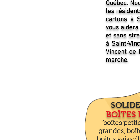
Québec. Nou
les résiden
cartons à S
vous aidera
et sans stre
à Saint-Vin
Vincent-de-P
marche.
SOLIDE
BOÎTES
boîtes peti
grandes, boît
boîtes vaissell