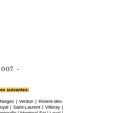
2007
-
les suivantes:
-Neiges
|
Verdun
|
Riviere-des-
oyal |
Saint-Laurent
|
Villeray
|