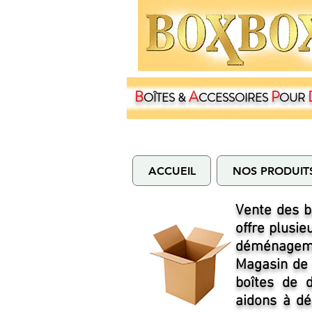
B
A
P
OÎTES &
CCESSOIRES
OUR
ACCUEIL
NOS PRODUIT
Vente des b
offre plusi
déménagemen
Magasin de 
boîtes de 
aidons à dé