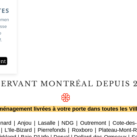
TES
emen
usse
e
.
ent
SERVANT MONTRÉAL DEPUIS 
énagement livrées à votre porte dans toutes les Vil
onard
|
Anjou
|
Lasalle
|
NDG
|
Outremont
|
Cote-des
|
L'Ile-Bizard
|
Pierrefonds
|
Roxboro
| Plateau-Mont-R