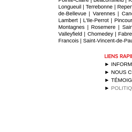
Pointe-Claire
|
Beaconsfield
|
K
Longueuil
|
Terrebonne
|
Repen
de-Bellevue
|
Varennes
|
Can
Lambert
|
L'Ile-Perrot
|
Pincour
Montagnes
|
Rosemere
|
Sai
Valleyfield
|
Chomedey
|
Fabre
Francois
|
Saint-Vincent-de-Pa
LIENS RAP
► INFORM
► NOUS 
► TÉMOI
►
POLITI