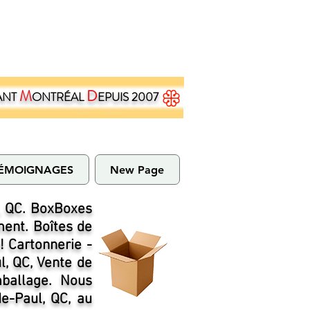
M
D
ANT
ONTRÉAL
EPUIS 2007
ÉMOIGNAGES
New Page
, QC. BoxBoxes
ent. Boîtes de
! Cartonnerie -
, QC, Vente de
mballage. Nous
e-Paul, QC, au