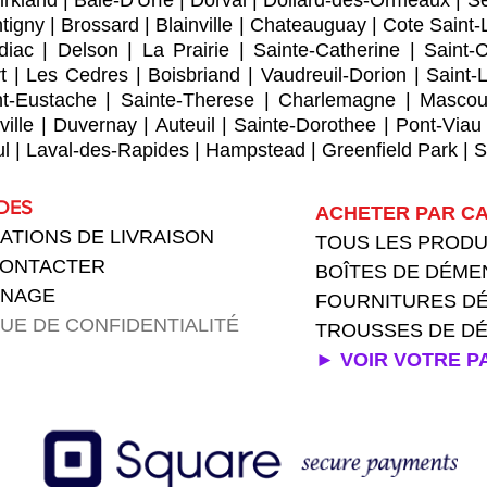
irkland
|
Baie-D'Urfe
|
Dorval
|
Dollard-des-Ormeaux
|
Se
tigny
|
Brossard
|
Blainville
|
Chateauguay
|
Cote Saint-
diac
|
Delson
|
La Prairie
|
Sainte-Catherine
|
Saint-
t
|
Les Cedres
|
Boisbriand
|
Vaudreuil-Dorion
|
Saint-
nt-Eustache
|
Sainte-Therese
|
Charlemagne
|
Mascou
ville
|
Duvernay
|
Auteuil
|
Sainte-Dorothee
|
Pont-Viau
ul
|
Laval-des-Rapides
|
Hampstead
|
Greenfield Park
|
S
IDES
ACHETER PAR CA
ATIONS DE LIVRAISON
TOUS LES PROD
CONTACTER
BOÎTES DE DÉM
GNAGE
FOURNITURES
D
QUE DE CONFIDENTIALITÉ
TROUSSES DE 
► VOIR VOTRE P