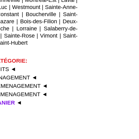
nneville
|
Montreal-Est
|
Laval
|
Luc
|
Westmount
|
Sainte-Anne-
Constant
|
Boucherville
|
Saint-
Lazare
|
Bois-des-Filion
|
Deux-
che
|
Lorraine
|
Salaberry-de-
|
Sainte-Rose
|
Vimont
|
Saint-
aint-Hubert
TÉGORIE:
UITS
◄
ENAGEMENT
◄
ÉMENAGEMENT
◄
DÉMENAGEMENT
◄
ANIER
◄