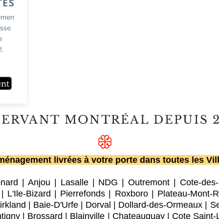
TES
emen
usse
e
.
ent
SERVANT MONTRÉAL DEPUIS 
énagement livrées à votre porte dans toutes les Vil
onard
|
Anjou
|
Lasalle
|
NDG
|
Outremont
|
Cote-des
|
L'Ile-Bizard
|
Pierrefonds
|
Roxboro
| Plateau-Mont-R
irkland
|
Baie-D'Urfe
|
Dorval
|
Dollard-des-Ormeaux
|
Se
tigny
|
Brossard
|
Blainville
|
Chateauguay
|
Cote Saint-