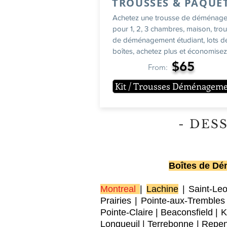
TROUSSES & PAQUE
Achetez une trousse de déménag
pour 1, 2, 3 chambres, maison, tro
de déménagement étudiant, lots d
boîtes, achetez plus et économisez!
$65
From:
Kit / Trousses Déménagem
- DES
Boîtes de Dém
Montreal
|
Lachine
|
Saint-Le
Prairies
|
Pointe-aux-Trembles
Pointe-Claire
|
Beaconsfield
|
K
Longueuil
|
Terrebonne
|
Repen