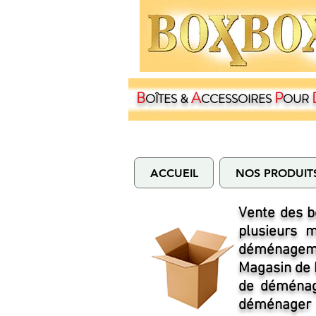
B
A
P
OÎTES &
CCESSOIRES
OUR
ACCUEIL
NOS PRODUIT
Vente des 
plusieurs 
déménageme
Magasin de 
de déménage
déménager 