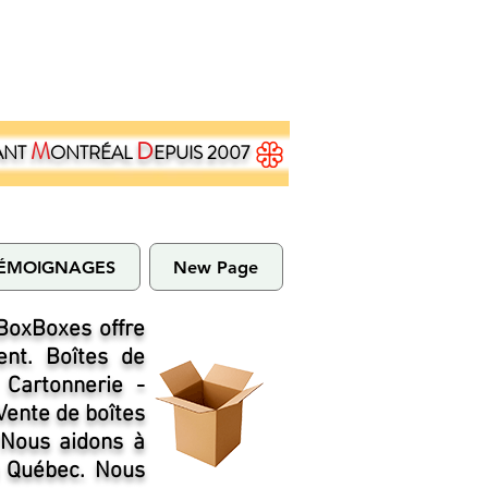
M
D
ANT
ONTRÉAL
EPUIS 2007
ÉMOIGNAGES
New Page
BoxBoxes offre
nt. Boîtes de
Cartonnerie -
ente de boîtes
 Nous aidons à
u Québec. Nous