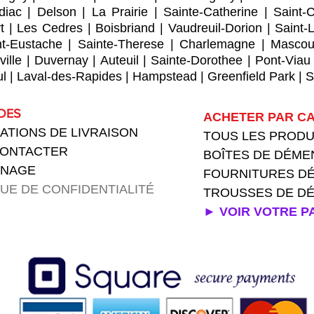
diac
|
Delson
|
La Prairie
|
Sainte-Catherine
|
Saint-
t
|
Les Cedres
|
Boisbriand
|
Vaudreuil-Dorion
|
Saint-
nt-Eustache
|
Sainte-Therese
|
Charlemagne
|
Mascou
ville
|
Duvernay
|
Auteuil
|
Sainte-Dorothee
|
Pont-Viau
ul
|
Laval-des-Rapides
|
Hampstead
|
Greenfield Park
|
S
IDES
ACHETER PAR CA
ATIONS DE LIVRAISON
TOUS LES PROD
CONTACTER
BOÎTES DE DÉM
GNAGE
FOURNITURES
D
QUE DE CONFIDENTIALITÉ
TROUSSES DE 
► VOIR VOTRE P