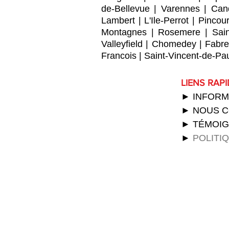
de-Bellevue
|
Varennes
|
Can
Lambert
|
L'Ile-Perrot
|
Pincour
Montagnes
|
Rosemere
|
Sai
Valleyfield
|
Chomedey
|
Fabre
Francois
|
Saint-Vincent-de-Pa
LIENS RAP
► INFORM
► NOUS 
► TÉMOI
►
POLITI