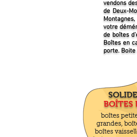
vendons des
de Deux-Mo
Montagnes,
votre démén
de boîtes d
Boîtes en c
porte. Boit
SOLIDE
BOÎTES
boîtes peti
grandes, boît
boîtes vaissell