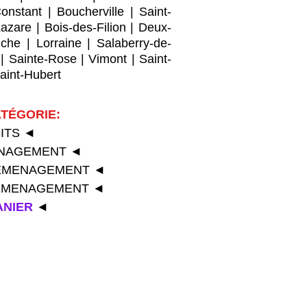
Constant
|
Boucherville
|
Saint-
Lazare
|
Bois-des-Filion
|
Deux-
che
|
Lorraine
|
Salaberry-de-
|
Sainte-Rose
|
Vimont
|
Saint-
aint-Hubert
TÉGORIE:
UITS
◄
ENAGEMENT
◄
ÉMENAGEMENT
◄
DÉMENAGEMENT
◄
ANIER
◄