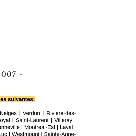
2007
-
les suivantes:
-Neiges
|
Verdun
|
Riviere-des-
oyal |
Saint-Laurent
|
Villeray
|
nneville
|
Montreal-Est
|
Laval
|
Luc
|
Westmount
|
Sainte-Anne-