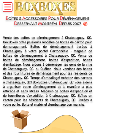
B
A
P
D
OÎTES &
CCESSOIRES
OUR
ÉMÉNAGEMENT
D
M
D
ESSERVANT
ONTRÉAL
EPUIS 2007
Vente des boîtes de déménagement à Chateauguay, QC.
BoxBoxes offre plusieurs modèles de boîtes de carton pour
demenagement. Boîtes de déménagement livrées à
Chateauguay à votre porte! Cartonnerie - Magasin de
boîtes de déménagement à Chateauguay, QC, Vente de
boîtes de déménagement, boîtes d'expédition, boîtes
d'emballage. Nous aidons à déménager les gens de la ville
de Chateauguay, QC, au Québec. Nous vendons des boîtes
et des fournitures de déménagement pour les résidents de
Chateauguay, QC. Temps d'emballage! Achetez des cartons
à Chateauguay, QC! BoxBoxes Chateauguay, QC vous aidera
à organiser votre déménagement de la manière la plus
efficace et sans stress. Magasin de boîtes d'expédition et
de fournitures d'expédition à Chateauguay, QC. Boîtes en
carton pour les résidents de Chateauguay, QC, livrées à
votre porte. Boite et matériel d'emballage bon marche.