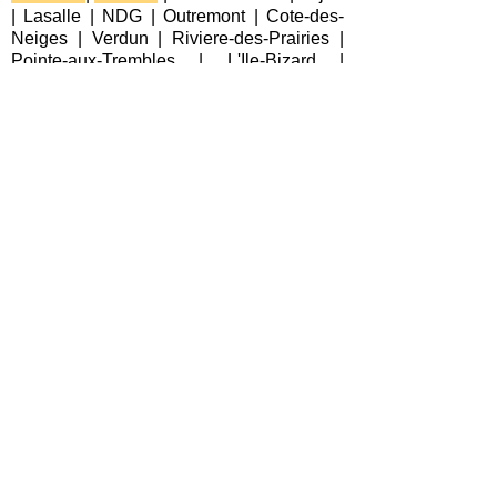
|
Lasalle
|
NDG
|
Outremont
|
Cote-des-
Neiges
|
Verdun
|
Riviere-des-Prairies
|
Pointe-aux-Trembles
|
L'Ile-Bizard
|
Pierrefonds
|
Roxboro
| Plateau-Mont-
Royal |
Saint-Laurent
|
Villeray
|
Pointe-
Claire
|
Beaconsfield
|
Kirkland
|
Baie-
D'Urfe
|
Dorval
|
Dollard-des-Ormeaux
|
Senneville
|
Montreal-Est
|
Laval
|
Longueuil
|
Terrebonne
|
Repentigny
|
Brossard
|
Blainville
|
Chateauguay
|
Cote
Saint-Luc
|
Westmount
|
Sainte-Anne-de-
Bellevue
|
Varennes
|
Candiac
|
Delson
|
La Prairie
|
Sainte-Catherine
|
Saint-
Constant
|
Boucherville
|
Saint-Lambert
|
L'Ile-Perrot
|
Pincourt
|
Les Cedres
|
Boisbriand
|
Vaudreuil-Dorion
|
Saint-
Lazare
|
Bois-des-Filion
|
Deux-
Montagnes
|
Rosemere
|
Saint-Eustache
|
Sainte-Therese
|
Charlemagne
|
Mascouche
|
Lorraine
|
Salaberry-de-
Valleyfield
|
Chomedey
|
Fabreville
|
Duvernay
|
Auteuil
|
Sainte-Dorothee
|