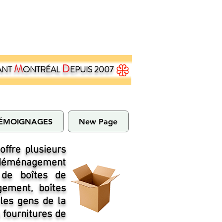
M
D
ANT
ONTRÉAL
EPUIS 2007
ÉMOIGNAGES
New Page
ffre plusieurs
e déménagement
 de boîtes de
ement, boîtes
les gens de la
 fournitures de