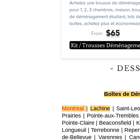
Achetez une trousse de déménag
pour 1, 2, 3 chambres, maison, tro
de déménagement étudiant, lots d
boîtes, achetez plus et économisez!
$65
From:
Kit / Trousses Déménagem
- DES
Boîtes de Dém
Montreal
|
Lachine
|
Saint-Le
Prairies
|
Pointe-aux-Trembles
Pointe-Claire
|
Beaconsfield
|
K
Longueuil
|
Terrebonne
|
Repen
de-Bellevue
|
Varennes
|
Can