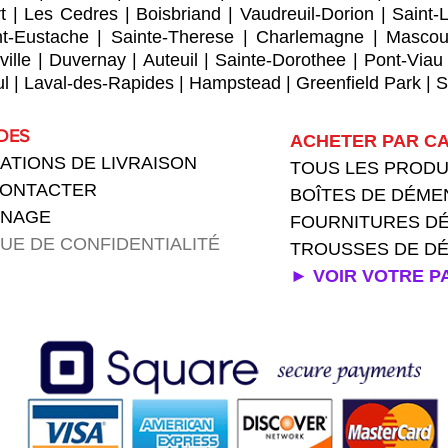
t
|
Les Cedres
|
Boisbriand
|
Vaudreuil-Dorion
|
Saint-
nt-Eustache
|
Sainte-Therese
|
Charlemagne
|
Mascou
ville
|
Duvernay
|
Auteuil
|
Sainte-Dorothee
|
Pont-Viau
ul
|
Laval-des-Rapides
|
Hampstead
|
Greenfield Park
|
S
IDES
ACHETER PAR CA
ATIONS DE LIVRAISON
TOUS LES PROD
CONTACTER
BOÎTES DE DÉM
GNAGE
FOURNITURES
D
QUE DE CONFIDENTIALITÉ
TROUSSES DE 
► VOIR VOTRE P