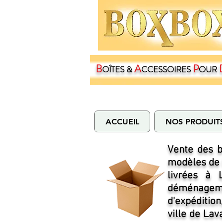
B
A
P
OÎTES &
CCESSOIRES
OUR
ACCUEIL
NOS PRODUIT
Vente des b
modèles de
livrées à 
déménageme
d'expéditio
ville de Lav