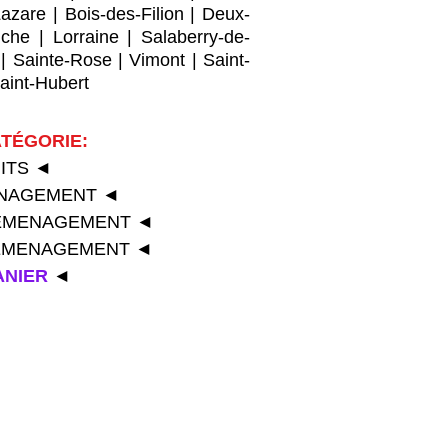
Lazare
|
Bois-des-Filion
|
Deux-
che
|
Lorraine
|
Salaberry-de-
|
Sainte-Rose
|
Vimont
|
Saint-
aint-Hubert
TÉGORIE:
UITS
◄
ENAGEMENT
◄
ÉMENAGEMENT
◄
DÉMENAGEMENT
◄
ANIER
◄