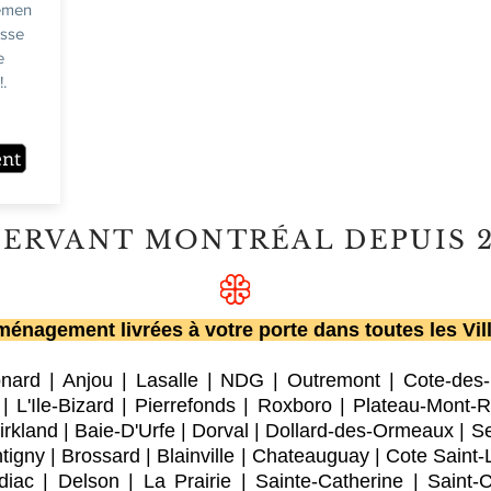
emen
usse
e
.
ent
SERVANT MONTRÉAL DEPUIS 
énagement livrées à votre porte dans toutes les Vil
onard
|
Anjou
|
Lasalle
|
NDG
|
Outremont
|
Cote-des
|
L'Ile-Bizard
|
Pierrefonds
|
Roxboro
| Plateau-Mont-R
irkland
|
Baie-D'Urfe
|
Dorval
|
Dollard-des-Ormeaux
|
Se
tigny
|
Brossard
|
Blainville
|
Chateauguay
|
Cote Saint-
diac
|
Delson
|
La Prairie
|
Sainte-Catherine
|
Saint-