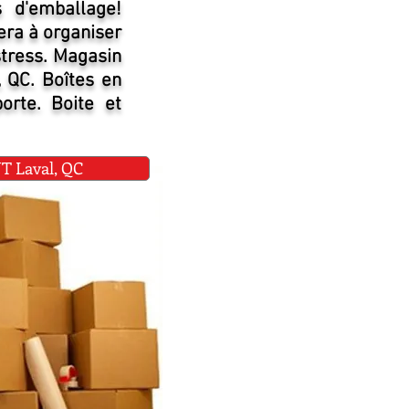
 d'emballage!
era à organiser
stress. Magasin
, QC. Boîtes en
orte. Boite et
Laval, QC