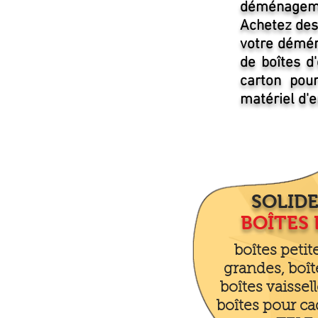
déménageme
Achetez des
votre démén
de boîtes d'
carton pour
matériel d'
SOLIDE
BOÎTES
boîtes peti
grandes, boît
boîtes vaissell
boîtes pour ca