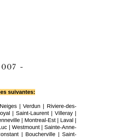
2007
-
les suivantes:
-Neiges
|
Verdun
|
Riviere-des-
oyal |
Saint-Laurent
|
Villeray
|
nneville
|
Montreal-Est
|
Laval
|
Luc
|
Westmount
|
Sainte-Anne-
Constant
|
Boucherville
|
Saint-