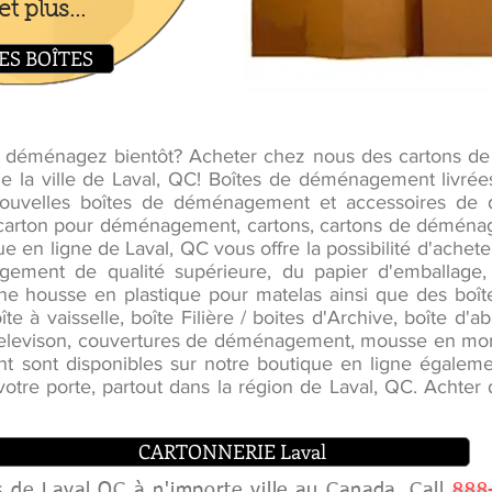
t plus...
ES BOÎTES
us déménagez bientôt? Acheter chez nous des cartons
de la ville de Laval, QC! Boîtes de déménagement livrée
uvelles boîtes de déménagement et accessoires de 
en carton pour déménagement, cartons, cartons de déména
que en ligne de Laval, QC vous offre la possibilité d'ach
gement de qualité supérieure, du papier d'emballage,
une housse en plastique pour matelas ainsi que des boîtes
te à vaisselle, boîte Filière / boites d'Archive, boîte d'
levison, couvertures de déménagement, mousse en morc
sont disponibles sur notre boutique en ligne également
otre porte, partout dans la région de Laval, QC. Achter
CARTONNERIE Laval
 de Laval QC à n'importe ville au Canada. Call
888