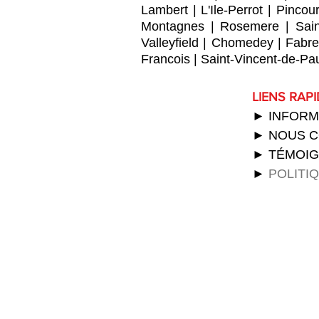
Lambert
|
L'Ile-Perrot
|
Pincour
Montagnes
|
Rosemere
|
Sai
Valleyfield
|
Chomedey
|
Fabre
Francois
|
Saint-Vincent-de-Pa
LIENS RAP
► INFORM
► NOUS 
► TÉMOI
►
POLITI