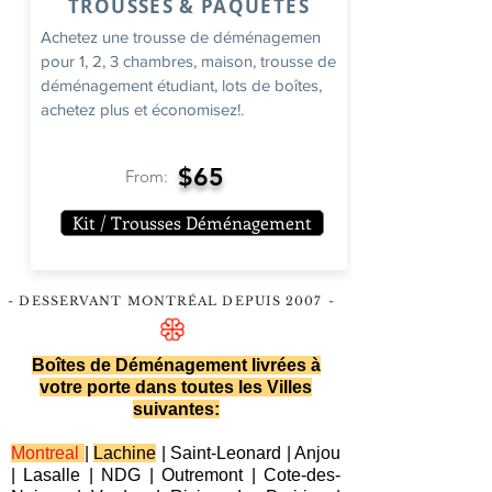
TROUSSES & PAQUETES
Achetez une trousse de déménagemen
pour 1, 2, 3 chambres, maison, trousse de
déménagement étudiant, lots de boîtes,
achetez plus et économisez!.
$65
From:
Kit / Trousses Déménagement
- DESSERVANT MONTRÉAL DEPUIS 2007
-
Boîtes de Déménagement livrées à
votre porte dans toutes les Villes
suivantes:
Montreal
|
Lachine
|
Saint-Leonard
|
Anjou
|
Lasalle
|
NDG
|
Outremont
|
Cote-des-