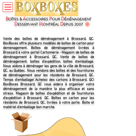
B
A
P
D
OÎTES &
CCESSOIRES
OUR
ÉMÉNAGEMENT
D
M
D
ESSERVANT
ONTRÉAL
EPUIS 2007
Vente des boîtes de déménagement à Brossard, QC.
BoxBoxes offre plusieurs modèles de boîtes de carton pour
demenagement. Boîtes de déménagement livrées à
Brossard à votre porte! Cartonnerie - Magasin de boîtes de
déménagement à Brossard, QC, Vente de boîtes de
déménagement, boîtes d'expédition, boîtes d'emballage.
Nous aidons à déménager les gens de la ville de Brossard,
QC, au Québec. Nous vendons des boîtes et des fournitures
de déménagement pour les résidents de Brossard, QC.
Temps d'emballage! Achetez des cartons à Brossard, QC!
BoxBoxes Brossard, QC vous aidera à organiser votre
déménagement de la manière la plus efficace et sans
stress. Magasin de boîtes d'expédition et de fournitures
d'expédition à Brossard, QC. Boîtes en carton pour les
résidents de Brossard, QC, livrées à votre porte. Boite et
matériel d'emballage bon marche.