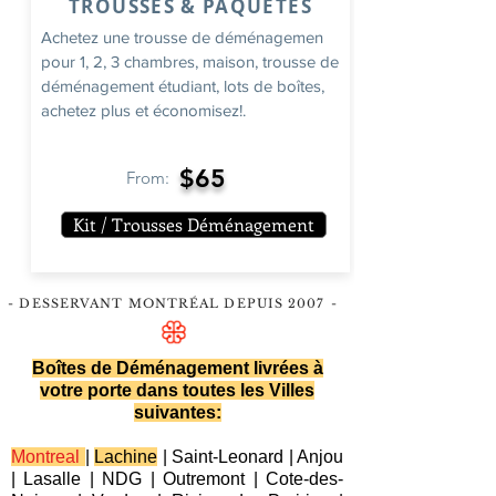
TROUSSES & PAQUETES
Achetez une trousse de déménagemen
pour 1, 2, 3 chambres, maison, trousse de
déménagement étudiant, lots de boîtes,
achetez plus et économisez!.
$65
From:
Kit / Trousses Déménagement
- DESSERVANT MONTRÉAL DEPUIS 2007
-
Boîtes de Déménagement livrées à
votre porte dans toutes les Villes
suivantes:
Montreal
|
Lachine
|
Saint-Leonard
|
Anjou
|
Lasalle
|
NDG
|
Outremont
|
Cote-des-