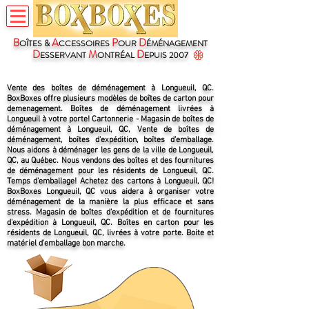
B
A
P
D
OÎTES &
CCESSOIRES
OUR
ÉMÉNAGEMENT
D
M
D
ESSERVANT
ONTRÉAL
EPUIS 2007
Vente des boîtes de déménagement à Longueuil, QC.
BoxBoxes offre plusieurs modèles de boîtes de carton pour
demenagement. Boîtes de déménagement livrées à
Longueuil à votre porte! Cartonnerie - Magasin de boîtes de
déménagement à Longueuil, QC, Vente de boîtes de
déménagement, boîtes d'expédition, boîtes d'emballage.
Nous aidons à déménager les gens de la ville de Longueuil,
QC, au Québec. Nous vendons des boîtes et des fournitures
de déménagement pour les résidents de Longueuil, QC.
Temps d'emballage! Achetez des cartons à Longueuil, QC!
BoxBoxes Longueuil, QC vous aidera à organiser votre
déménagement de la manière la plus efficace et sans
stress. Magasin de boîtes d'expédition et de fournitures
d'expédition à Longueuil, QC. Boîtes en carton pour les
résidents de Longueuil, QC, livrées à votre porte. Boite et
matériel d'emballage bon marche.