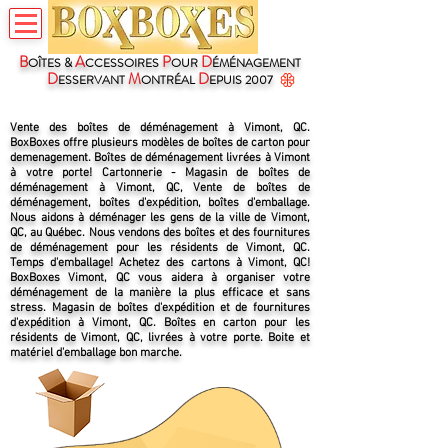
B
A
P
D
OÎTES &
CCESSOIRES
OUR
ÉMÉNAGEMENT
D
M
D
ESSERVANT
ONTRÉAL
EPUIS 2007
Vente des boîtes de déménagement à Vimont, QC.
BoxBoxes offre plusieurs modèles de boîtes de carton pour
demenagement. Boîtes de déménagement livrées à Vimont
à votre porte! Cartonnerie - Magasin de boîtes de
déménagement à Vimont, QC, Vente de boîtes de
déménagement, boîtes d'expédition, boîtes d'emballage.
Nous aidons à déménager les gens de la ville de Vimont,
QC, au Québec. Nous vendons des boîtes et des fournitures
de déménagement pour les résidents de Vimont, QC.
Temps d'emballage! Achetez des cartons à Vimont, QC!
BoxBoxes Vimont, QC vous aidera à organiser votre
déménagement de la manière la plus efficace et sans
stress. Magasin de boîtes d'expédition et de fournitures
d'expédition à Vimont, QC. Boîtes en carton pour les
résidents de Vimont, QC, livrées à votre porte. Boite et
matériel d'emballage bon marche.