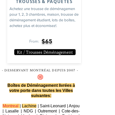
TROUSSES & PAQUETES
Achetez une trousse de déménagemen
pour 1, 2, 3 chambres, maison, trousse de
déménagement étudiant, lots de boîtes,
achetez plus et économisez!.
$65
From:
Kit / Trousses Déménagement
- DESSERVANT MONTRÉAL DEPUIS 2007
-
Boîtes de Déménagement livrées à
votre porte dans toutes les Villes
suivantes:
Montreal
|
Lachine
|
Saint-Leonard
|
Anjou
|
Lasalle
|
NDG
|
Outremont
|
Cote-des-