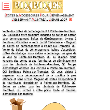
B
A
P
D
OÎTES &
CCESSOIRES
OUR
ÉMÉNAGEMENT
D
M
D
ESSERVANT
ONTRÉAL
EPUIS 2007
Vente des boîtes de déménagement à Pointe-aux-Trembles,
QC. BoxBoxes offre plusieurs modèles de boîtes de carton
pour demenagement. Boîtes de déménagement livrées à
Pointe-aux-Trembles à votre porte! Cartonnerie - Magasin
de boîtes de déménagement à Pointe-aux-Trembles, QC,
Vente de boîtes de déménagement, boîtes d'expédition,
boîtes d'emballage. Nous aidons à déménager les gens de
la ville de Pointe-aux-Trembles, QC, au Québec. Nous
vendons des boîtes et des fournitures de déménagement
pour les résidents de Pointe-aux-Trembles, QC. Temps
d'emballage! Achetez des cartons à Pointe-aux-Trembles,
QC! BoxBoxes Pointe-aux-Trembles, QC vous aidera à
organiser votre déménagement de la manière la plus
efficace et sans stress. Magasin de boîtes d'expédition et
de fournitures d'expédition à Pointe-aux-Trembles, QC.
Boîtes en carton pour les résidents de Pointe-aux-
Trembles, QC, livrées à votre porte. Boite et matériel
d'emballage bon marche.