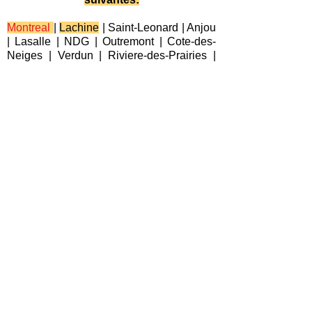
Montreal
|
Lachine
|
Saint-Leonard
|
Anjou
|
Lasalle
|
NDG
|
Outremont
|
Cote-des-
Neiges
|
Verdun
|
Riviere-des-Prairies
|
Pointe-aux-Trembles
|
L'Ile-Bizard
|
Pierrefonds
|
Roxboro
| Plateau-Mont-
Royal |
Saint-Laurent
|
Villeray
|
Pointe-
Claire
|
Beaconsfield
|
Kirkland
|
Baie-
D'Urfe
|
Dorval
|
Dollard-des-Ormeaux
|
Senneville
|
Montreal-Est
|
Laval
|
Longueuil
|
Terrebonne
|
Repentigny
|
Brossard
|
Blainville
|
Chateauguay
|
Cote
Saint-Luc
|
Westmount
|
Sainte-Anne-de-
Bellevue
|
Varennes
|
Candiac
|
Delson
|
La Prairie
|
Sainte-Catherine
|
Saint-
Constant
|
Boucherville
|
Saint-Lambert
|
L'Ile-Perrot
|
Pincourt
|
Les Cedres
|
Boisbriand
|
Vaudreuil-Dorion
|
Saint-
Lazare
|
Bois-des-Filion
|
Deux-
Montagnes
|
Rosemere
|
Saint-Eustache
|
Sainte-Therese
|
Charlemagne
|
Mascouche
|
Lorraine
|
Salaberry-de-